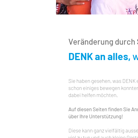
Veränderung durch 
DENK an alles,
w
Sie haben gesehen, was DENK e.V
schon einiges bewegen konnten.
dabei helfen möchten.
Auf diesen Seiten finden Sie An
über Ihre Unterstützung!
Diese kann ganz vielfältig ausse
viel zu tun und auch kleine Ges