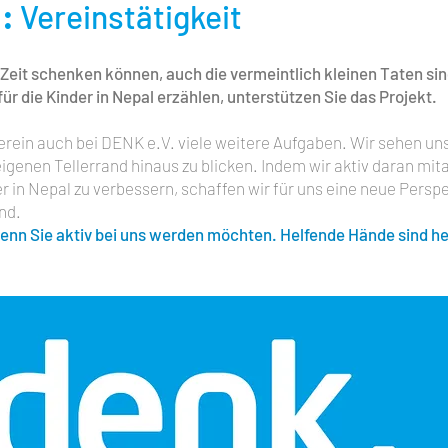
n:
Vereinstätigkeit
r Zeit schenken können, auch die vermeintlich kleinen Taten sin
 die Kinder in Nepal erzählen, unterstützen Sie das Projekt.
 Verein auch bei DENK e.V. viele weitere Aufgaben. Wir sehen 
eigenen Tellerrand hinaus zu blicken. Indem wir aktiv daran mita
 in Nepal zu verbessern, schaffen wir für uns eine neue Perspe
nd.
wenn Sie aktiv bei uns werden möchten. Helfende Hände sind h